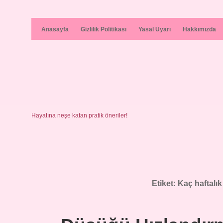
Anasayfa
Gizlilik Politikası
Yasal Uyarı
Hakkımızda
Hayatına neşe katan pratik öneriler!
Etiket:
Kaç haftalı