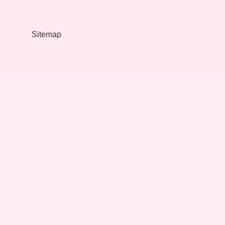
Için
Ne
Yapabilirim
Sitemap