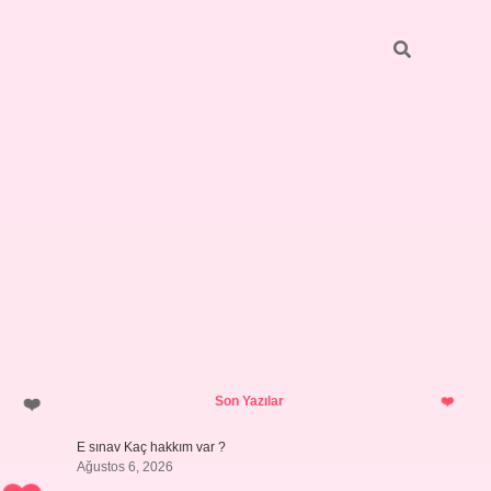
Sidebar
betci
vdcasino güncel giriş
ilbet casino
ilbet yeni giriş
Betexper g
Son Yazılar
E sınav Kaç hakkım var ?
Ağustos 6, 2026