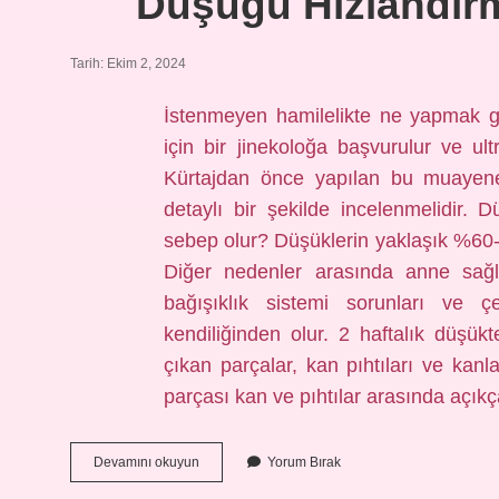
Düşüğü Hızlandırm
Tarih: Ekim 2, 2024
İstenmeyen hamilelikte ne yapmak g
için bir jinekoloğa başvurulur ve ul
Kürtajdan önce yapılan bu muayene 
detaylı bir şekilde incelenmelidir
sebep olur? Düşüklerin yaklaşık %60-
Diğer nedenler arasında anne sağlığ
bağışıklık sistemi sorunları ve çe
kendiliğinden olur. 2 haftalık düşük
çıkan parçalar, kan pıhtıları ve kanl
parçası kan ve pıhtılar arasında açık
Düşüğü
Devamını okuyun
Yorum Bırak
Hızlandırmak