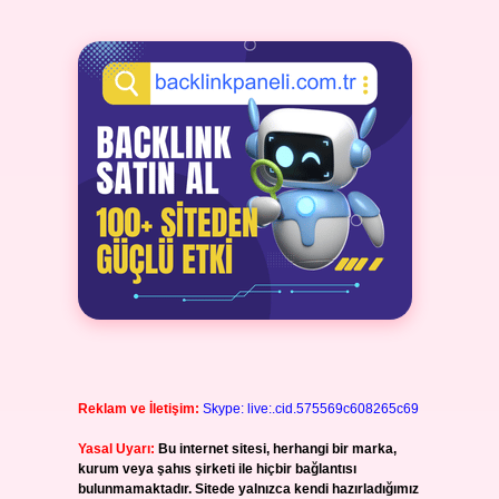
Reklam ve İletişim:
Skype: live:.cid.575569c608265c69
Yasal Uyarı:
Bu internet sitesi, herhangi bir marka,
kurum veya şahıs şirketi ile hiçbir bağlantısı
bulunmamaktadır. Sitede yalnızca kendi hazırladığımız