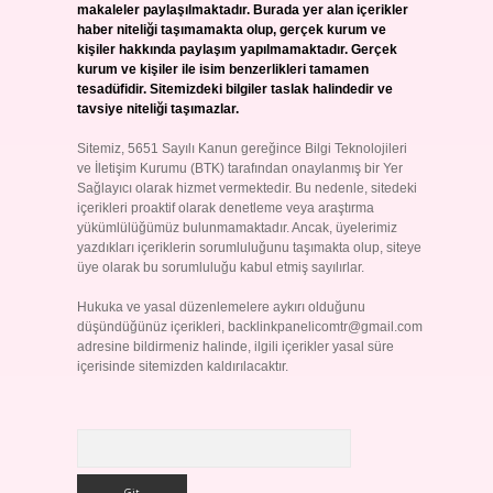
makaleler paylaşılmaktadır. Burada yer alan içerikler
haber niteliği taşımamakta olup, gerçek kurum ve
kişiler hakkında paylaşım yapılmamaktadır. Gerçek
kurum ve kişiler ile isim benzerlikleri tamamen
tesadüfidir. Sitemizdeki bilgiler taslak halindedir ve
tavsiye niteliği taşımazlar.
Sitemiz, 5651 Sayılı Kanun gereğince Bilgi Teknolojileri
ve İletişim Kurumu (BTK) tarafından onaylanmış bir Yer
Sağlayıcı olarak hizmet vermektedir. Bu nedenle, sitedeki
içerikleri proaktif olarak denetleme veya araştırma
yükümlülüğümüz bulunmamaktadır. Ancak, üyelerimiz
yazdıkları içeriklerin sorumluluğunu taşımakta olup, siteye
üye olarak bu sorumluluğu kabul etmiş sayılırlar.
Hukuka ve yasal düzenlemelere aykırı olduğunu
düşündüğünüz içerikleri,
backlinkpanelicomtr@gmail.com
adresine bildirmeniz halinde, ilgili içerikler yasal süre
içerisinde sitemizden kaldırılacaktır.
Arama