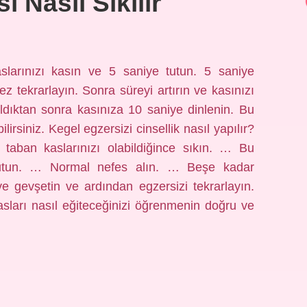
ı Nasıl Sıkılır
aslarınızı kasın ve 5 saniye tutun. 5 saniye
ez tekrarlayın. Sonra süreyi artırın ve kasınızı
ldıktan sonra kasınıza 10 saniye dinlenin. Bu
lirsiniz. Kegel egzersizi cinsellik nasıl yapılır?
k taban kaslarınızı olabildiğince sıkın. … Bu
tutun. … Normal nefes alın. … Beşe kadar
ye gevşetin ve ardından egzersizi tekrarlayın.
kasları nasıl eğiteceğinizi öğrenmenin doğru ve