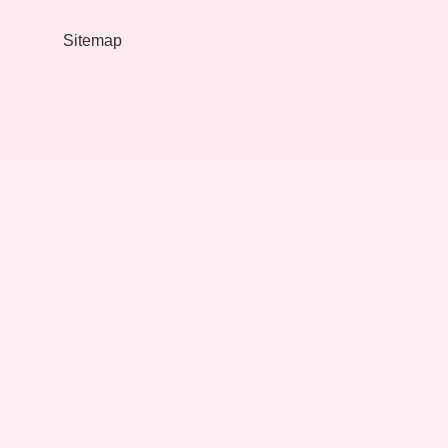
Sitemap