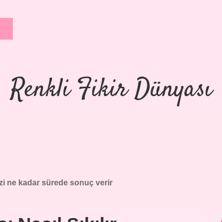
Renkli Fikir Dünyası
zi ne kadar sürede sonuç verir