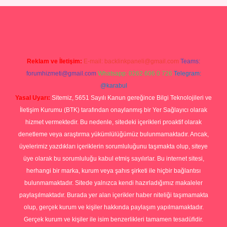
ş
Betexper giriş adresi
betexper.xyz
m elexbet
Reklam ve İletişim:
E-mail:
backlinkpaneli@gmail.com
Teams:
forumhizmeti@gmail.com
Whatsapp: 0262 606 0 726
Telegram:
@karabul
Yasal Uyarı:
Sitemiz, 5651 Sayılı Kanun gereğince Bilgi Teknolojileri ve
İletişim Kurumu (BTK) tarafından onaylanmış bir Yer Sağlayıcı olarak
hizmet vermektedir. Bu nedenle, sitedeki içerikleri proaktif olarak
denetleme veya araştırma yükümlülüğümüz bulunmamaktadır. Ancak,
üyelerimiz yazdıkları içeriklerin sorumluluğunu taşımakta olup, siteye
üye olarak bu sorumluluğu kabul etmiş sayılırlar. Bu internet sitesi,
herhangi bir marka, kurum veya şahıs şirketi ile hiçbir bağlantısı
bulunmamaktadır. Sitede yalnızca kendi hazırladığımız makaleler
paylaşılmaktadır. Burada yer alan içerikler haber niteliği taşımamakta
olup, gerçek kurum ve kişiler hakkında paylaşım yapılmamaktadır.
Gerçek kurum ve kişiler ile isim benzerlikleri tamamen tesadüfidir.