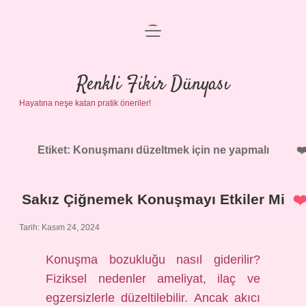
menüyü
Anasayfa
aç
Gizlilik Politikası
Renkli Fikir Dünyası
Hayatına neşe katan pratik öneriler!
Yasal Uyarı
Hakkımızda
Etiket:
Konuşmanı düzeltmek için ne yapmalı
Sakız Çiğnemek Konuşmayı Etkiler Mi
Tarih: Kasım 24, 2024
Konuşma bozukluğu nasıl giderilir?
Fiziksel nedenler ameliyat, ilaç ve
egzersizlerle düzeltilebilir. Ancak akıcı