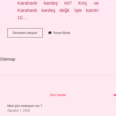
Karahanlı kardeş mi? Kılıç ve
Karahanlı kardeş değil. İşte kanıtı!
10…
Kurtlar
Devamını okuyun
Yorum Bırak
Vadisi
Kılıç
Görevi
Nedir
Sitemap
Sidebar
Son Yazılar
Mavi göz mutasyon mu ?
Ağustos 7, 2026