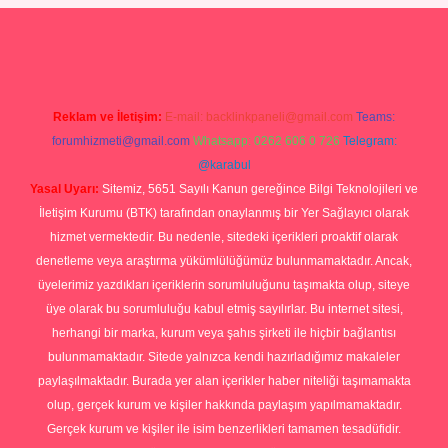
iş
Betexper giriş adresi
betexper.xyz
m elexbet
Reklam ve İletişim:
E-mail:
backlinkpaneli@gmail.com
Teams:
forumhizmeti@gmail.com
Whatsapp: 0262 606 0 726
Telegram:
@karabul
Yasal Uyarı:
Sitemiz, 5651 Sayılı Kanun gereğince Bilgi Teknolojileri ve
İletişim Kurumu (BTK) tarafından onaylanmış bir Yer Sağlayıcı olarak
hizmet vermektedir. Bu nedenle, sitedeki içerikleri proaktif olarak
denetleme veya araştırma yükümlülüğümüz bulunmamaktadır. Ancak,
üyelerimiz yazdıkları içeriklerin sorumluluğunu taşımakta olup, siteye
üye olarak bu sorumluluğu kabul etmiş sayılırlar. Bu internet sitesi,
herhangi bir marka, kurum veya şahıs şirketi ile hiçbir bağlantısı
bulunmamaktadır. Sitede yalnızca kendi hazırladığımız makaleler
paylaşılmaktadır. Burada yer alan içerikler haber niteliği taşımamakta
olup, gerçek kurum ve kişiler hakkında paylaşım yapılmamaktadır.
Gerçek kurum ve kişiler ile isim benzerlikleri tamamen tesadüfidir.