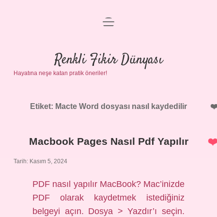
menüyü
Anasayfa
aç
Gizlilik Politikası
Renkli Fikir Dünyası
Hayatına neşe katan pratik öneriler!
Yasal Uyarı
Hakkımızda
Etiket:
Macte Word dosyası nasıl kaydedilir
Macbook Pages Nasıl Pdf Yapılır
Tarih: Kasım 5, 2024
PDF nasıl yapılır MacBook? Mac’inizde
PDF olarak kaydetmek istediğiniz
belgeyi açın. Dosya > Yazdır’ı seçin.