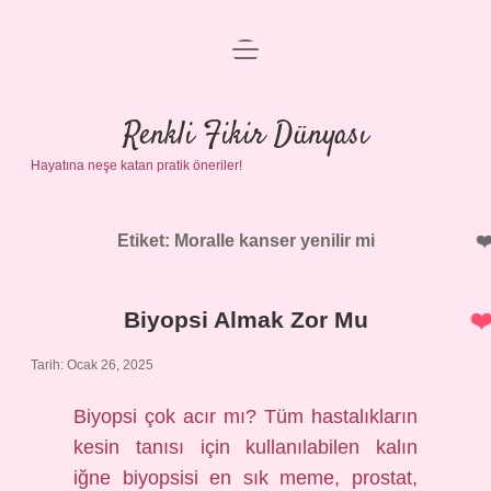
menüyü
Anasayfa
aç
Gizlilik Politikası
Renkli Fikir Dünyası
Hayatına neşe katan pratik öneriler!
Yasal Uyarı
Hakkımızda
Etiket:
Moralle kanser yenilir mi
Biyopsi Almak Zor Mu
Tarih: Ocak 26, 2025
Biyopsi çok acır mı? Tüm hastalıkların
kesin tanısı için kullanılabilen kalın
iğne biyopsisi en sık meme, prostat,