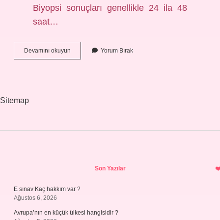
Biyopsi sonuçları genellikle 24 ila 48
saat…
Biyopsi
Devamını okuyun
Yorum Bırak
Almak
Zor
Mu
Sitemap
Sidebar
Son Yazılar
E sınav Kaç hakkım var ?
Ağustos 6, 2026
Avrupa’nın en küçük ülkesi hangisidir ?