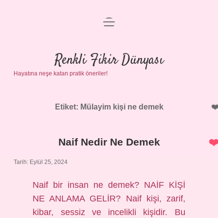
menüyü
Anasayfa
aç
Gizlilik Politikası
Renkli Fikir Dünyası
Hayatına neşe katan pratik öneriler!
Yasal Uyarı
Hakkımızda
Etiket:
Mülayim kişi ne demek
Naif Nedir Ne Demek
Tarih: Eylül 25, 2024
Naif bir insan ne demek? NAİF KİŞİ
NE ANLAMA GELİR? Naif kişi, zarif,
kibar, sessiz ve incelikli kişidir. Bu