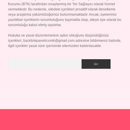
Kurumu (BTK) tarafından onaylanmış bir Yer Sağlayıcı olarak hizmet
vermektedir. Bu nedenle, sitedeki içerikleri proaktif olarak denetleme
veya araştırma yükümlülüğümüz bulunmamaktadır. Ancak, üyelerimiz
yazdıkları içeriklerin sorumluluğunu taşımakta olup, siteye üye olarak bu
sorumluluğu kabul etmiş sayılırlar.
Hukuka ve yasal düzenlemelere aykırı olduğunu düşündüğünüz
içerikleri,
backlinkpanelicomtr@gmail.com
adresine bildirmeniz halinde,
ilgili içerikler yasal süre içerisinde sitemizden kaldırılacaktır.
Arama
ş
Betexper giriş adresi
betexper.xyz
m elexbet