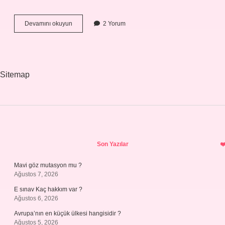
4
Devamını okuyun
2 Yorum
Evin
Boş
Olması
Ne
Anlama
Sitemap
Gelir
Sidebar
Son Yazılar
Mavi göz mutasyon mu ?
Ağustos 7, 2026
E sınav Kaç hakkım var ?
Ağustos 6, 2026
Avrupa’nın en küçük ülkesi hangisidir ?
Ağustos 5, 2026