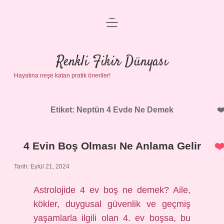
menüyü
Anasayfa
aç
Gizlilik Politikası
Renkli Fikir Dünyası
Hayatına neşe katan pratik öneriler!
Yasal Uyarı
Hakkımızda
Etiket:
Neptün 4 Evde Ne Demek
4 Evin Boş Olması Ne Anlama Gelir
Tarih: Eylül 21, 2024
Astrolojide 4 ev boş ne demek? Aile,
kökler, duygusal güvenlik ve geçmiş
yaşamlarla ilgili olan 4. ev boşsa, bu