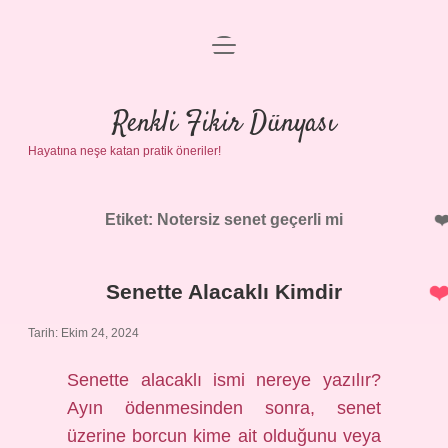
menüyü
Anasayfa
aç
Gizlilik Politikası
Renkli Fikir Dünyası
Hayatına neşe katan pratik öneriler!
Yasal Uyarı
Hakkımızda
Etiket:
Notersiz senet geçerli mi
Senette Alacaklı Kimdir
Tarih: Ekim 24, 2024
Senette alacaklı ismi nereye yazılır?
Ayın ödenmesinden sonra, senet
üzerine borcun kime ait olduğunu veya