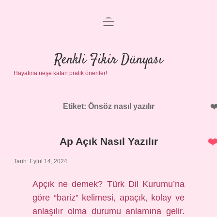
menüyü
Anasayfa
aç
Gizlilik Politikası
Renkli Fikir Dünyası
Hayatına neşe katan pratik öneriler!
Yasal Uyarı
Hakkımızda
Etiket:
Önsöz nasıl yazılır
Ap Açık Nasıl Yazılır
Tarih: Eylül 14, 2024
Apçık ne demek? Türk Dil Kurumu’na
göre “bariz” kelimesi, apaçık, kolay ve
anlaşılır olma durumu anlamına gelir.