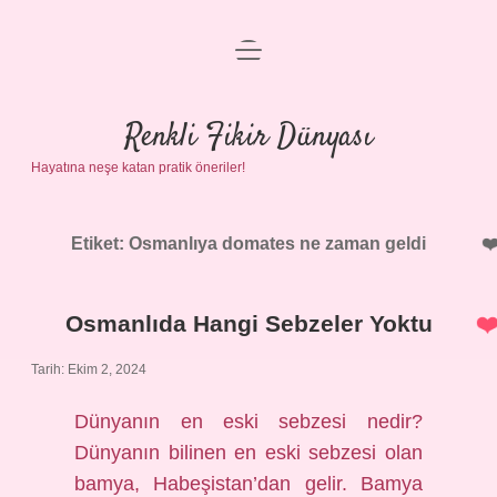
menüyü
Anasayfa
aç
Gizlilik Politikası
Renkli Fikir Dünyası
Hayatına neşe katan pratik öneriler!
Yasal Uyarı
Hakkımızda
Etiket:
Osmanlıya domates ne zaman geldi
Osmanlıda Hangi Sebzeler Yoktu
Tarih: Ekim 2, 2024
Dünyanın en eski sebzesi nedir?
Dünyanın bilinen en eski sebzesi olan
bamya, Habeşistan’dan gelir. Bamya