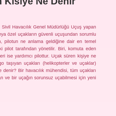
 Kisiye Ne Denir
 | Sivil Havacılık Genel Müdürlüğü Uçuş yapan
 veya özel uçakların güvenli uçuşundan sorumlu
ım, pilotun ne anlama geldiğine dair en temel
i pilot tarafından yönetilir. Biri, komuta eden
eri ise yardımcı pilottur. Uçak süren kişiye ne
o taşıyan uçakları (helikopterler ve uçaklar)
e denir? Bir havacılık mühendisi, tüm uçakları
n ve bir uçağın sorunsuz uçabilmesi için yeni