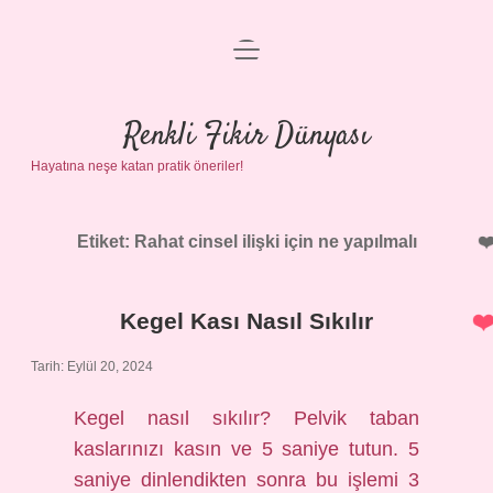
menüyü
Anasayfa
aç
Gizlilik Politikası
Renkli Fikir Dünyası
Hayatına neşe katan pratik öneriler!
Yasal Uyarı
Hakkımızda
Etiket:
Rahat cinsel ilişki için ne yapılmalı
Kegel Kası Nasıl Sıkılır
Tarih: Eylül 20, 2024
Kegel nasıl sıkılır? Pelvik taban
kaslarınızı kasın ve 5 saniye tutun. 5
saniye dinlendikten sonra bu işlemi 3