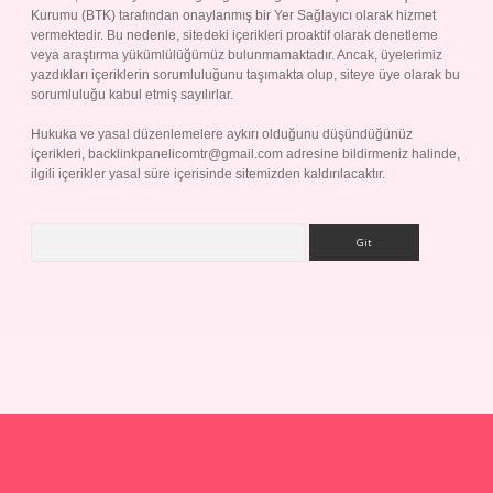
Kurumu (BTK) tarafından onaylanmış bir Yer Sağlayıcı olarak hizmet
vermektedir. Bu nedenle, sitedeki içerikleri proaktif olarak denetleme
veya araştırma yükümlülüğümüz bulunmamaktadır. Ancak, üyelerimiz
yazdıkları içeriklerin sorumluluğunu taşımakta olup, siteye üye olarak bu
sorumluluğu kabul etmiş sayılırlar.
Hukuka ve yasal düzenlemelere aykırı olduğunu düşündüğünüz
içerikleri,
backlinkpanelicomtr@gmail.com
adresine bildirmeniz halinde,
ilgili içerikler yasal süre içerisinde sitemizden kaldırılacaktır.
Arama
Betexper giriş adresi
betexper.xyz
m elexbet