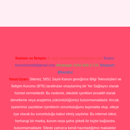
Betexper giriş adresi
betexper.xyz
m elexbet
Reklam ve İletişim:
E-mail:
backlinkpaneli@gmail.com
Teams:
forumhizmeti@gmail.com
Whatsapp: 0262 606 0 726
Telegram:
@karabul
Yasal Uyarı:
Sitemiz, 5651 Sayılı Kanun gereğince Bilgi Teknolojileri ve
İletişim Kurumu (BTK) tarafından onaylanmış bir Yer Sağlayıcı olarak
hizmet vermektedir. Bu nedenle, sitedeki içerikleri proaktif olarak
denetleme veya araştırma yükümlülüğümüz bulunmamaktadır. Ancak,
üyelerimiz yazdıkları içeriklerin sorumluluğunu taşımakta olup, siteye
üye olarak bu sorumluluğu kabul etmiş sayılırlar. Bu internet sitesi,
herhangi bir marka, kurum veya şahıs şirketi ile hiçbir bağlantısı
bulunmamaktadır. Sitede yalnızca kendi hazırladığımız makaleler