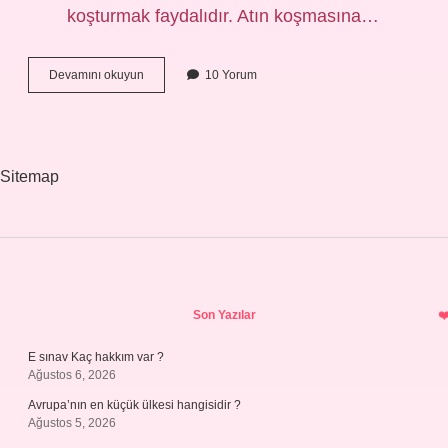
koşturmak faydalıdır. Atın koşmasına…
Atın
Devamını okuyun
10 Yorum
Dört
Nala
Koşması
Nedir
Sitemap
Sidebar
Son Yazılar
E sınav Kaç hakkım var ?
Ağustos 6, 2026
Avrupa’nın en küçük ülkesi hangisidir ?
Ağustos 5, 2026