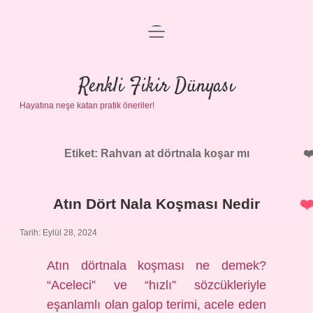
menüyü
Anasayfa
aç
Gizlilik Politikası
Renkli Fikir Dünyası
Hayatına neşe katan pratik öneriler!
Yasal Uyarı
Hakkımızda
Etiket:
Rahvan at dörtnala koşar mı
Atın Dört Nala Koşması Nedir
Tarih: Eylül 28, 2024
Atın dörtnala koşması ne demek?
“Aceleci” ve “hızlı” sözcükleriyle
eşanlamlı olan galop terimi, acele eden