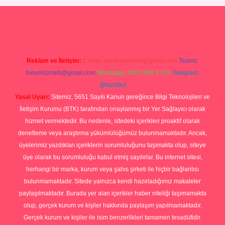
 giriş
Betexper giriş adresi
betexper.xyz
m elexbet
Reklam ve İletişim:
E-mail:
backlinkpaneli@gmail.com
Teams:
forumhizmeti@gmail.com
Whatsapp: 0262 606 0 726
Telegram:
@karabul
Yasal Uyarı:
Sitemiz, 5651 Sayılı Kanun gereğince Bilgi Teknolojileri ve
İletişim Kurumu (BTK) tarafından onaylanmış bir Yer Sağlayıcı olarak
hizmet vermektedir. Bu nedenle, sitedeki içerikleri proaktif olarak
denetleme veya araştırma yükümlülüğümüz bulunmamaktadır. Ancak,
üyelerimiz yazdıkları içeriklerin sorumluluğunu taşımakta olup, siteye
üye olarak bu sorumluluğu kabul etmiş sayılırlar. Bu internet sitesi,
herhangi bir marka, kurum veya şahıs şirketi ile hiçbir bağlantısı
bulunmamaktadır. Sitede yalnızca kendi hazırladığımız makaleler
paylaşılmaktadır. Burada yer alan içerikler haber niteliği taşımamakta
olup, gerçek kurum ve kişiler hakkında paylaşım yapılmamaktadır.
Gerçek kurum ve kişiler ile isim benzerlikleri tamamen tesadüfidir.