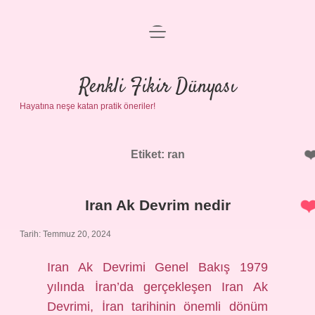
menüyü
Anasayfa
aç
Gizlilik Politikası
Renkli Fikir Dünyası
Hayatına neşe katan pratik öneriler!
Yasal Uyarı
Hakkımızda
Etiket:
ran
Iran Ak Devrim nedir
Tarih: Temmuz 20, 2024
Iran Ak Devrimi Genel Bakış 1979
yılında İran’da gerçekleşen Iran Ak
Devrimi, İran tarihinin önemli dönüm