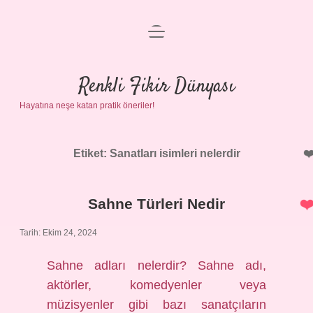
menüyü
Anasayfa
aç
Gizlilik Politikası
Renkli Fikir Dünyası
Hayatına neşe katan pratik öneriler!
Yasal Uyarı
Hakkımızda
Etiket:
Sanatları isimleri nelerdir
Sahne Türleri Nedir
Tarih: Ekim 24, 2024
Sahne adları nelerdir? Sahne adı,
aktörler, komedyenler veya
müzisyenler gibi bazı sanatçıların