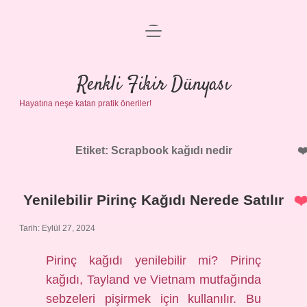
menüyü
Anasayfa
aç
Gizlilik Politikası
Renkli Fikir Dünyası
Hayatına neşe katan pratik öneriler!
Yasal Uyarı
Hakkımızda
Etiket:
Scrapbook kağıdı nedir
Yenilebilir Pirinç Kağıdı Nerede Satılır
Tarih: Eylül 27, 2024
Pirinç kağıdı yenilebilir mi? Pirinç
kağıdı, Tayland ve Vietnam mutfağında
sebzeleri pişirmek için kullanılır. Bu