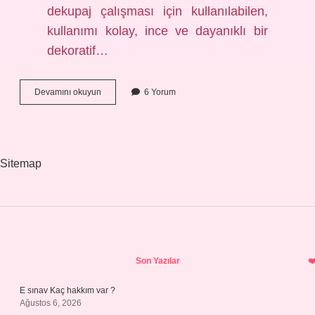
dekupaj çalışması için kullanılabilen,
kullanımı kolay, ince ve dayanıklı bir
dekoratif…
Yenilebilir
Devamını okuyun
6 Yorum
Pirinç
Kağıdı
Nerede
Satılır
Sitemap
Sidebar
Son Yazılar
E sınav Kaç hakkım var ?
Ağustos 6, 2026