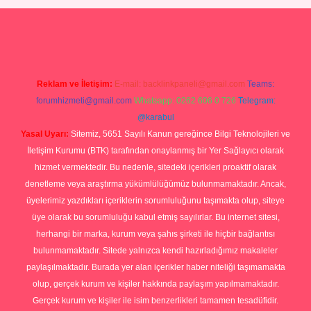
Betexper giriş adresi
betexper.xyz
m elexbet
Reklam ve İletişim:
E-mail:
backlinkpaneli@gmail.com
Teams:
forumhizmeti@gmail.com
Whatsapp: 0262 606 0 726
Telegram:
@karabul
Yasal Uyarı:
Sitemiz, 5651 Sayılı Kanun gereğince Bilgi Teknolojileri ve
İletişim Kurumu (BTK) tarafından onaylanmış bir Yer Sağlayıcı olarak
hizmet vermektedir. Bu nedenle, sitedeki içerikleri proaktif olarak
denetleme veya araştırma yükümlülüğümüz bulunmamaktadır. Ancak,
üyelerimiz yazdıkları içeriklerin sorumluluğunu taşımakta olup, siteye
üye olarak bu sorumluluğu kabul etmiş sayılırlar. Bu internet sitesi,
herhangi bir marka, kurum veya şahıs şirketi ile hiçbir bağlantısı
bulunmamaktadır. Sitede yalnızca kendi hazırladığımız makaleler
paylaşılmaktadır. Burada yer alan içerikler haber niteliği taşımamakta
olup, gerçek kurum ve kişiler hakkında paylaşım yapılmamaktadır.
Gerçek kurum ve kişiler ile isim benzerlikleri tamamen tesadüfidir.