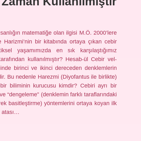
 Zaman Kullanılmıştır
nsanlığın matematiğe olan ilgisi M.Ö. 2000’lere
 Harizmi’nin bir kitabında ortaya çıkan cebir
iksel yaşamımızda en sık karşılaştığımız
rafından kullanılmıştır? Hesab-ül Cebir vel-
inde birinci ve ikinci dereceden denklemlerin
dir. Bu nedenle Harezmi (Diyofantus ile birlikte)
bir biliminin kurucusu kimdir? Cebiri ayrı bir
 ve “dengeleme” (denklemin farklı taraflarındaki
erek basitleştirme) yöntemlerini ortaya koyan ilk
n atası…