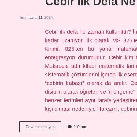
Cebir Ilk Defa Ne
Tarih: Eylül 11, 2024
Cebir ilk defa ne zaman kullanıldı? İ
kadar uzanıyor. İlk olarak MS 825’te
terimi, 825’ten bu yana matemat
entegrasyon durumudur. Cebir kim ta
Mukabele adlı kitabı matematik tarih
sistematik çözümlerini içeren ilk eser
“cebirin babası” olarak da anılır. Ce
disiplin olarak öğreten ve “indirgeme”
benzer terimleri aynı tarafa yerleştir
kişi olması nedeniyle Harezmi, cebiri
Cebir
Devamını okuyun
2 Yorum
Ilk