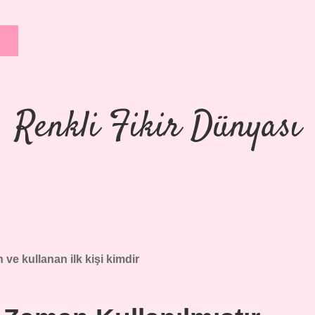
Renkli Fikir Dünyası
n ve kullanan ilk kişi kimdir