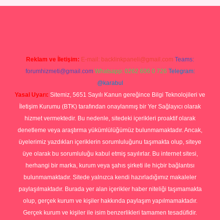
Betexper giriş adresi
betexper.xyz
m elexbet
Reklam ve İletişim:
E-mail:
backlinkpaneli@gmail.com
Teams:
forumhizmeti@gmail.com
Whatsapp: 0262 606 0 726
Telegram:
@karabul
Yasal Uyarı:
Sitemiz, 5651 Sayılı Kanun gereğince Bilgi Teknolojileri ve
İletişim Kurumu (BTK) tarafından onaylanmış bir Yer Sağlayıcı olarak
hizmet vermektedir. Bu nedenle, sitedeki içerikleri proaktif olarak
denetleme veya araştırma yükümlülüğümüz bulunmamaktadır. Ancak,
üyelerimiz yazdıkları içeriklerin sorumluluğunu taşımakta olup, siteye
üye olarak bu sorumluluğu kabul etmiş sayılırlar. Bu internet sitesi,
herhangi bir marka, kurum veya şahıs şirketi ile hiçbir bağlantısı
bulunmamaktadır. Sitede yalnızca kendi hazırladığımız makaleler
paylaşılmaktadır. Burada yer alan içerikler haber niteliği taşımamakta
olup, gerçek kurum ve kişiler hakkında paylaşım yapılmamaktadır.
Gerçek kurum ve kişiler ile isim benzerlikleri tamamen tesadüfidir.