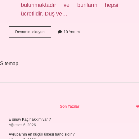
bulunmaktadır ve bunların hepsi
ücretlidir. Duş ve…
Amasyada
Devamını okuyun
10 Yorum
Plaj
Var
Mı
Sitemap
Sidebar
Son Yazılar
E sınav Kaç hakkım var ?
Ağustos 6, 2026
Avrupa’nın en küçük ülkesi hangisidir ?