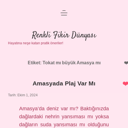
menüyü
Anasayfa
aç
Gizlilik Politikası
Renkli Fikir Dünyası
Hayatına neşe katan pratik öneriler!
Yasal Uyarı
Hakkımızda
Etiket:
Tokat mı büyük Amasya mı
Amasyada Plaj Var Mı
Tarih: Ekim 1, 2024
Amasya’da deniz var mı? Baktığınızda
dağlardaki nehrin yansıması mı yoksa
dağların suda yansıması mı olduğunu