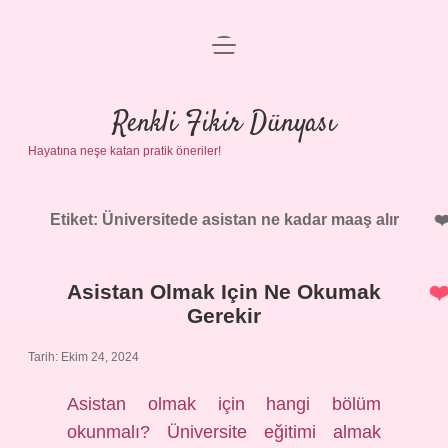
menüyü
Anasayfa
aç
Gizlilik Politikası
Renkli Fikir Dünyası
Hayatına neşe katan pratik öneriler!
Yasal Uyarı
Hakkımızda
Etiket:
Üniversitede asistan ne kadar maaş alır
Asistan Olmak Için Ne Okumak
Gerekir
Tarih: Ekim 24, 2024
Asistan olmak için hangi bölüm
okunmalı? Üniversite eğitimi almak