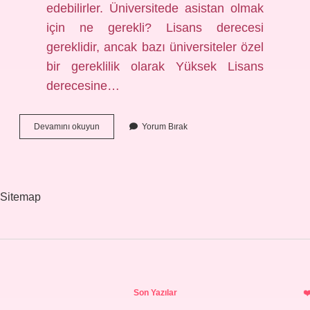
edebilirler. Üniversitede asistan olmak
için ne gerekli? Lisans derecesi
gereklidir, ancak bazı üniversiteler özel
bir gereklilik olarak Yüksek Lisans
derecesine…
Asistan
Devamını okuyun
Yorum Bırak
Olmak
Için
Ne
Okumak
Gerekir
Sitemap
Sidebar
Son Yazılar