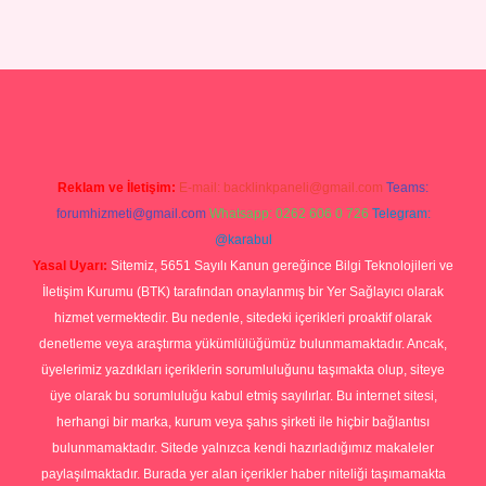
Betexper giriş adresi
betexper.xyz
m elexbet
Reklam ve İletişim:
E-mail:
backlinkpaneli@gmail.com
Teams:
forumhizmeti@gmail.com
Whatsapp: 0262 606 0 726
Telegram:
@karabul
Yasal Uyarı:
Sitemiz, 5651 Sayılı Kanun gereğince Bilgi Teknolojileri ve
İletişim Kurumu (BTK) tarafından onaylanmış bir Yer Sağlayıcı olarak
hizmet vermektedir. Bu nedenle, sitedeki içerikleri proaktif olarak
denetleme veya araştırma yükümlülüğümüz bulunmamaktadır. Ancak,
üyelerimiz yazdıkları içeriklerin sorumluluğunu taşımakta olup, siteye
üye olarak bu sorumluluğu kabul etmiş sayılırlar. Bu internet sitesi,
herhangi bir marka, kurum veya şahıs şirketi ile hiçbir bağlantısı
bulunmamaktadır. Sitede yalnızca kendi hazırladığımız makaleler
paylaşılmaktadır. Burada yer alan içerikler haber niteliği taşımamakta