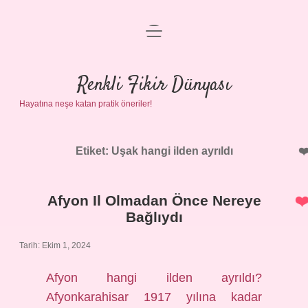
menüyü
Anasayfa
aç
Gizlilik Politikası
Renkli Fikir Dünyası
Hayatına neşe katan pratik öneriler!
Yasal Uyarı
Hakkımızda
Etiket:
Uşak hangi ilden ayrıldı
Afyon Il Olmadan Önce Nereye
Bağlıydı
Tarih: Ekim 1, 2024
Afyon hangi ilden ayrıldı?
Afyonkarahisar 1917 yılına kadar