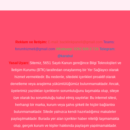
Betexper giriş adresi
betexper.xyz
m elexbet
Reklam ve İletişim:
E-mail:
backlinkpaneli@gmail.com
Teams:
forumhizmeti@gmail.com
Whatsapp: 0262 606 0 726
Telegram:
@karabul
Yasal Uyarı:
Sitemiz, 5651 Sayılı Kanun gereğince Bilgi Teknolojileri ve
İletişim Kurumu (BTK) tarafından onaylanmış bir Yer Sağlayıcı olarak
hizmet vermektedir. Bu nedenle, sitedeki içerikleri proaktif olarak
denetleme veya araştırma yükümlülüğümüz bulunmamaktadır. Ancak,
üyelerimiz yazdıkları içeriklerin sorumluluğunu taşımakta olup, siteye
üye olarak bu sorumluluğu kabul etmiş sayılırlar. Bu internet sitesi,
herhangi bir marka, kurum veya şahıs şirketi ile hiçbir bağlantısı
bulunmamaktadır. Sitede yalnızca kendi hazırladığımız makaleler
paylaşılmaktadır. Burada yer alan içerikler haber niteliği taşımamakta
olup, gerçek kurum ve kişiler hakkında paylaşım yapılmamaktadır.