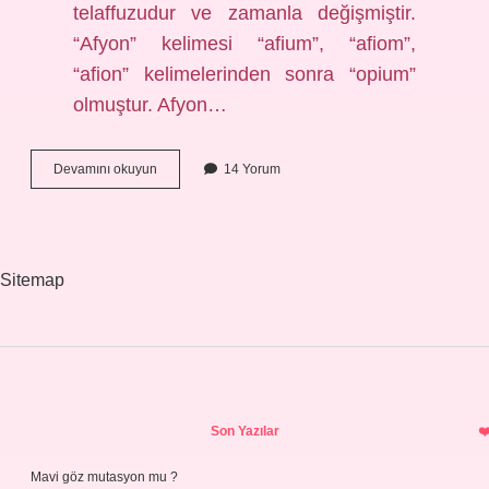
telaffuzudur ve zamanla değişmiştir.
“Afyon” kelimesi “afium”, “afiom”,
“afion” kelimelerinden sonra “opium”
olmuştur. Afyon…
Afyon
Devamını okuyun
14 Yorum
Il
Olmadan
Önce
Nereye
Bağlıydı
Sitemap
Sidebar
Son Yazılar
Mavi göz mutasyon mu ?