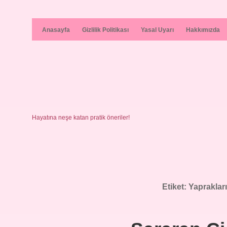
Anasayfa
Gizlilik Politikası
Yasal Uyarı
Hakkımızda
Hayatına neşe katan pratik öneriler!
Etiket:
Yaprakları