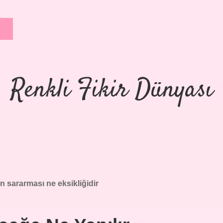
Renkli Fikir Dünyası
n sararması ne eksikliğidir