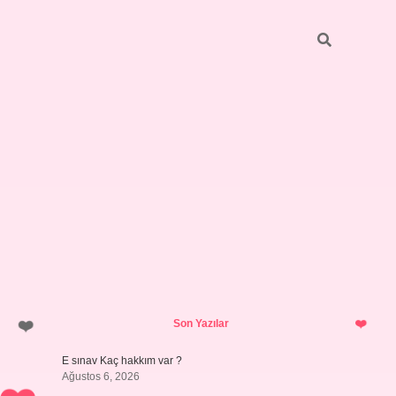
Sidebar
betci
vdcasino güncel giriş
ilbet casino
ilbet yeni giriş
Betexper 
Son Yazılar
E sınav Kaç hakkım var ?
Ağustos 6, 2026