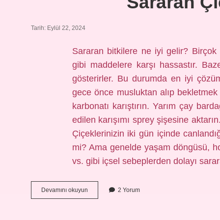
Sararan Çi
Tarih: Eylül 22, 2024
Sararan bitkilere ne iyi gelir? Birçok
gibi maddelere karşı hassastır. Baze
gösterirler. Bu durumda en iyi çözüm,
gece önce musluktan alıp bekletmek o
karbonatı karıştırın. Yarım çay bardağ
edilen karışımı sprey şişesine aktarın
Çiçeklerinizin iki gün içinde canland
mi? Ama genelde yaşam döngüsü, hormo
vs. gibi içsel sebeplerden dolayı sar
Sararan
Devamını okuyun
2 Yorum
Çiçeğe
Ne
Yapılır