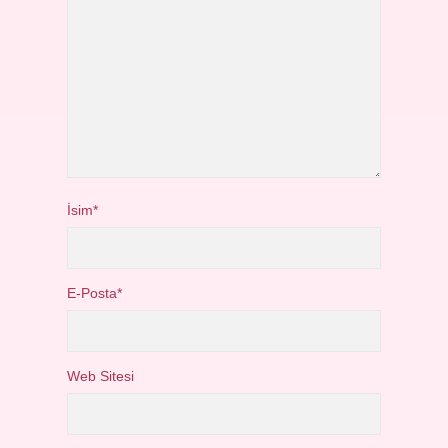
İsim*
E-Posta*
Web Sitesi