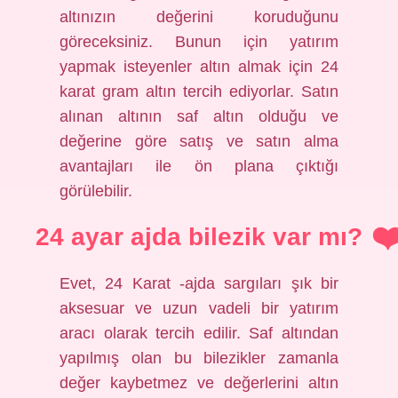
altınızın değerini koruduğunu
göreceksiniz. Bunun için yatırım
yapmak isteyenler altın almak için 24
karat gram altın tercih ediyorlar. Satın
alınan altının saf altın olduğu ve
değerine göre satış ve satın alma
avantajları ile ön plana çıktığı
görülebilir.
24 ayar ajda bilezik var mı?
Evet, 24 Karat -ajda sargıları şık bir
aksesuar ve uzun vadeli bir yatırım
aracı olarak tercih edilir. Saf altından
yapılmış olan bu bilezikler zamanla
değer kaybetmez ve değerlerini altın