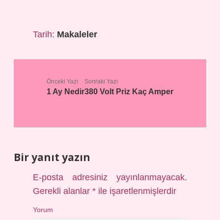
Tarih:
Makaleler
Önceki Yazı
Sonraki Yazı
1 Ay Nedir
380 Volt Priz Kaç Amper
Bir yanıt yazın
E-posta adresiniz yayınlanmayacak.
Gerekli alanlar
*
ile işaretlenmişlerdir
Yorum