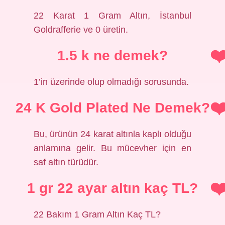
22 Karat 1 Gram Altın, İstanbul
Goldrafferie ve 0 üretin.
1.5 k ne demek?
1’in üzerinde olup olmadığı sorusunda.
24 K Gold Plated Ne Demek?
Bu, ürünün 24 karat altınla kaplı olduğu
anlamına gelir. Bu mücevher için en
saf altın türüdür.
1 gr 22 ayar altın kaç TL?
22 Bakım 1 Gram Altın Kaç TL?