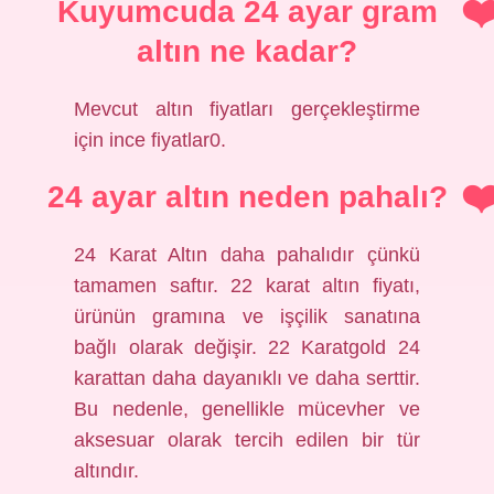
Kuyumcuda 24 ayar gram
altın ne kadar?
Mevcut altın fiyatları gerçekleştirme
için ince fiyatlar0.
24 ayar altın neden pahalı?
24 Karat Altın daha pahalıdır çünkü
tamamen saftır. 22 karat altın fiyatı,
ürünün gramına ve işçilik sanatına
bağlı olarak değişir. 22 Karatgold 24
karattan daha dayanıklı ve daha serttir.
Bu nedenle, genellikle mücevher ve
aksesuar olarak tercih edilen bir tür
altındır.