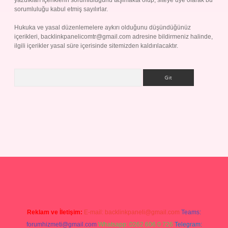
yazdıkları içeriklerin sorumluluğunu taşımakta olup, siteye üye olarak bu
sorumluluğu kabul etmiş sayılırlar.
Hukuka ve yasal düzenlemelere aykırı olduğunu düşündüğünüz
içerikleri,
backlinkpanelicomtr@gmail.com
adresine bildirmeniz halinde,
ilgili içerikler yasal süre içerisinde sitemizden kaldırılacaktır.
Arama
 adresi
betexper.xyz
m elexbet
Reklam ve İletişim:
E-mail:
backlinkpaneli@gmail.com
Teams:
forumhizmeti@gmail.com
Whatsapp: 0262 606 0 726
Telegram: