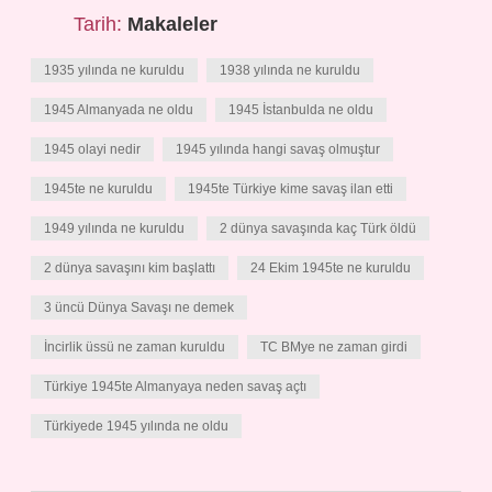
Tarih:
Makaleler
1935 yılında ne kuruldu
1938 yılında ne kuruldu
1945 Almanyada ne oldu
1945 İstanbulda ne oldu
1945 olayi nedir
1945 yılında hangi savaş olmuştur
1945te ne kuruldu
1945te Türkiye kime savaş ilan etti
1949 yılında ne kuruldu
2 dünya savaşında kaç Türk öldü
2 dünya savaşını kim başlattı
24 Ekim 1945te ne kuruldu
3 üncü Dünya Savaşı ne demek
İncirlik üssü ne zaman kuruldu
TC BMye ne zaman girdi
Türkiye 1945te Almanyaya neden savaş açtı
Türkiyede 1945 yılında ne oldu