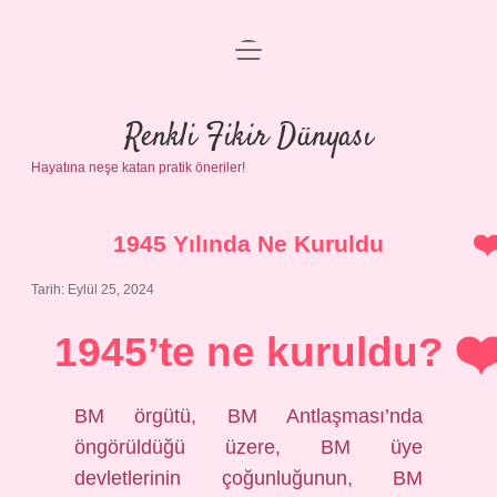
menüyü
Anasayfa
aç
Gizlilik Politikası
Renkli Fikir Dünyası
Hayatına neşe katan pratik öneriler!
Yasal Uyarı
Hakkımızda
1945 Yılında Ne Kuruldu
Tarih: Eylül 25, 2024
1945’te ne kuruldu?
BM örgütü, BM Antlaşması’nda
öngörüldüğü üzere, BM üye
devletlerinin çoğunluğunun, BM