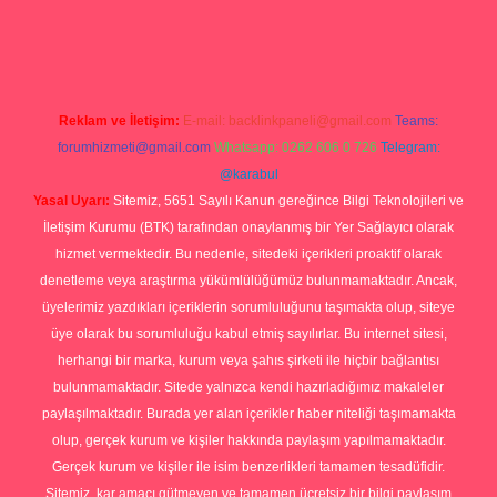
adresi
betexper.xyz
m elexbet
Reklam ve İletişim:
E-mail:
backlinkpaneli@gmail.com
Teams:
forumhizmeti@gmail.com
Whatsapp: 0262 606 0 726
Telegram:
@karabul
Yasal Uyarı:
Sitemiz, 5651 Sayılı Kanun gereğince Bilgi Teknolojileri ve
İletişim Kurumu (BTK) tarafından onaylanmış bir Yer Sağlayıcı olarak
hizmet vermektedir. Bu nedenle, sitedeki içerikleri proaktif olarak
denetleme veya araştırma yükümlülüğümüz bulunmamaktadır. Ancak,
üyelerimiz yazdıkları içeriklerin sorumluluğunu taşımakta olup, siteye
üye olarak bu sorumluluğu kabul etmiş sayılırlar. Bu internet sitesi,
herhangi bir marka, kurum veya şahıs şirketi ile hiçbir bağlantısı
bulunmamaktadır. Sitede yalnızca kendi hazırladığımız makaleler
paylaşılmaktadır. Burada yer alan içerikler haber niteliği taşımamakta
olup, gerçek kurum ve kişiler hakkında paylaşım yapılmamaktadır.
Gerçek kurum ve kişiler ile isim benzerlikleri tamamen tesadüfidir.
Sitemiz, kar amacı gütmeyen ve tamamen ücretsiz bir bilgi paylaşım