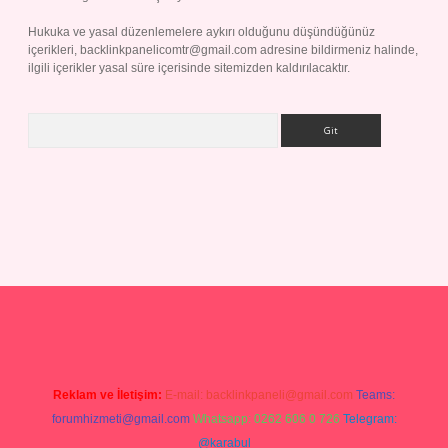
Hukuka ve yasal düzenlemelere aykırı olduğunu düşündüğünüz
içerikleri,
backlinkpanelicomtr@gmail.com
adresine bildirmeniz halinde,
ilgili içerikler yasal süre içerisinde sitemizden kaldırılacaktır.
Arama
 adresi
betexper.xyz
m elexbet
Reklam ve İletişim:
E-mail:
backlinkpaneli@gmail.com
Teams:
forumhizmeti@gmail.com
Whatsapp: 0262 606 0 726
Telegram:
@karabul