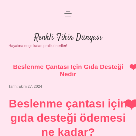
menüyü
Anasayfa
aç
Gizlilik Politikası
Renkli Fikir Dünyası
Hayatına neşe katan pratik öneriler!
Yasal Uyarı
Hakkımızda
Beslenme Çantası Için Gıda Desteği
Nedir
Tarih: Ekim 27, 2024
Beslenme çantası için
gıda desteği ödemesi
ne kadar?