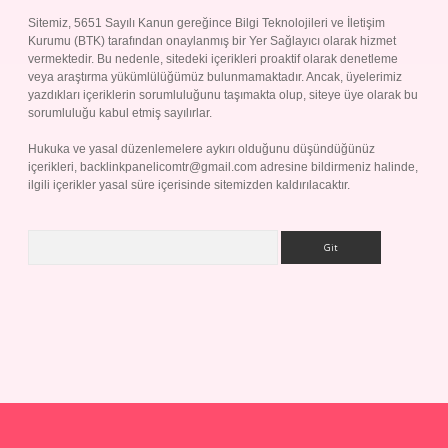
Sitemiz, 5651 Sayılı Kanun gereğince Bilgi Teknolojileri ve İletişim
Kurumu (BTK) tarafından onaylanmış bir Yer Sağlayıcı olarak hizmet
vermektedir. Bu nedenle, sitedeki içerikleri proaktif olarak denetleme
veya araştırma yükümlülüğümüz bulunmamaktadır. Ancak, üyelerimiz
yazdıkları içeriklerin sorumluluğunu taşımakta olup, siteye üye olarak bu
sorumluluğu kabul etmiş sayılırlar.
Hukuka ve yasal düzenlemelere aykırı olduğunu düşündüğünüz
içerikleri,
backlinkpanelicomtr@gmail.com
adresine bildirmeniz halinde,
ilgili içerikler yasal süre içerisinde sitemizden kaldırılacaktır.
Arama
per giriş adresi
betexper.xyz
m elexbet