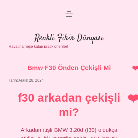
menüyü
Anasayfa
aç
Gizlilik Politikası
Renkli Fikir Dünyası
Hayatına neşe katan pratik öneriler!
Yasal Uyarı
Hakkımızda
Bmw F30 Önden Çekişli Mi
Tarih: Aralık 28, 2024
f30 arkadan çekişli
mi?
Arkadan itişli BMW 3.20d (f30) oldukça