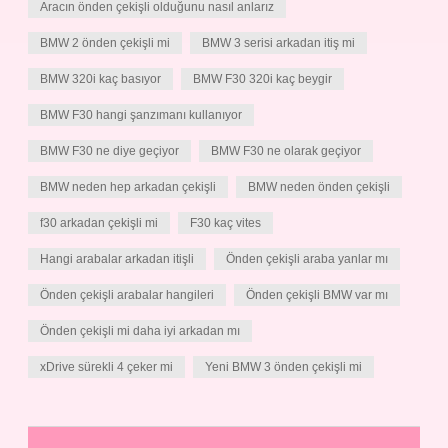
Aracın önden çekişli olduğunu nasıl anlarız
BMW 2 önden çekişli mi
BMW 3 serisi arkadan itiş mi
BMW 320i kaç basıyor
BMW F30 320i kaç beygir
BMW F30 hangi şanzımanı kullanıyor
BMW F30 ne diye geçiyor
BMW F30 ne olarak geçiyor
BMW neden hep arkadan çekişli
BMW neden önden çekişli
f30 arkadan çekişli mi
F30 kaç vites
Hangi arabalar arkadan itişli
Önden çekişli araba yanlar mı
Önden çekişli arabalar hangileri
Önden çekişli BMW var mı
Önden çekişli mi daha iyi arkadan mı
xDrive sürekli 4 çeker mi
Yeni BMW 3 önden çekişli mi