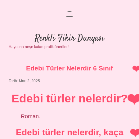
menüyü
Anasayfa
aç
Gizlilik Politikası
Renkli Fikir Dünyası
Hayatına neşe katan pratik öneriler!
Yasal Uyarı
Hakkımızda
Edebi Türler Nelerdir 6 Sınıf
Tarih: Mart 2, 2025
Edebi türler nelerdir?
Roman.
Edebi türler nelerdir, kaça