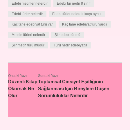
Edebi metinler nelerdir
Edebi tür nedir 8 sınıf
Edebi türler nelerdir
Edebi türler nelerdir kaça ayrılır
Kaç tane edebiyat türü var
Kaç tane edebiyat türü vardır
Metnin türleri nelerdir
Şiir edebi tür mü
Şiir metin türü müdür
Türü nedir edebiyatta
Önceki Yazı
Sonraki Yazı
Düzenli Kitap
Toplumsal Cinsiyet Eşitliğinin
Okursak Ne
Sağlanması Için Bireylere Düşen
Olur
Sorumluluklar Nelerdir