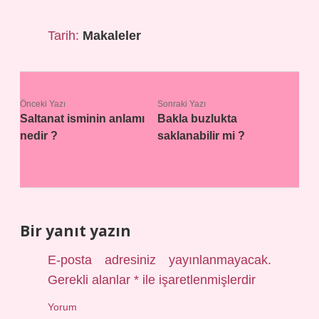
Tarih:
Makaleler
Önceki Yazı
Sonraki Yazı
Saltanat isminin anlamı
Bakla buzlukta
nedir ?
saklanabilir mi ?
Bir yanıt yazın
E-posta adresiniz yayınlanmayacak.
Gerekli alanlar
*
ile işaretlenmişlerdir
Yorum