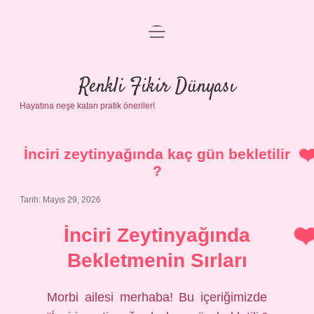
menüyü
Anasayfa
aç
Gizlilik Politikası
Renkli Fikir Dünyası
Hayatına neşe katan pratik öneriler!
Yasal Uyarı
Hakkımızda
İnciri zeytinyağında kaç gün bekletilir
?
Tarih: Mayıs 29, 2026
İnciri Zeytinyağında
Bekletmenin Sırları
Morbi ailesi merhaba! Bu içeriğimizde