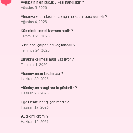
Avrupa’nın en küçük ülkesi hangisidir ?
Ağustos 5, 2026
Almanya vatandaşı olmak için ne kadar para gerekli ?
Ağustos 4, 2026
Kümelerin temel kavramı nedir ?
Temmuz 25, 2026
60’ın asal çarpanları kaç tanedir ?
Temmuz 24, 2026
Birtakım kelimesi nasıl yazılıyor ?
Temmuz 1, 2026
Alüminyumun kısaltması ?
Haziran 30, 2026
Alüminyum hangi harfle gösterilir ?
Haziran 20, 2026
Ege Denizi hangi şehirdedir ?
Haziran 17, 2026
91 tek mi çift mi ?
Haziran 15, 2026