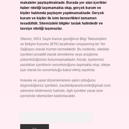
makaleler paylaşılmaktadır. Burada yer alan içerikler
haber niteliği taşımamakta olup, gerçek kurum ve
kişiler hakkında paylaşım yapılmamaktadır. Gerçek
kurum ve kişiler ile isim benzerlikleri tamamen
tesadüfidir. Sitemizdeki bilgiler taslak halindedir ve
tavsiye niteliği taşımazlar.
Sitemiz, 5651 Sayılı Kanun gereğince Bilgi Teknolojileri
ve İletişim Kurumu (BTK) tarafından onaylanmış bir Yer
Sağlayıcı olarak hizmet vermektedir. Bu nedenle, sitedeki
içerikleri proaktif olarak denetleme veya araştırma
yükümlülüğümüz bulunmamaktadır. Ancak, üyelerimiz
yazdıkları içeriklerin sorumluluğunu taşımakta olup, siteye
üye olarak bu sorumluluğu kabul etmiş sayılırlar.
Hukuka ve yasal düzenlemelere aykırı olduğunu
düşündüğünüz içerikleri,
backlinkpanelicomtr@gmail.com
adresine bildirmeniz halinde, ilgili içerikler yasal süre
içerisinde sitemizden kaldırılacaktır.
Arama