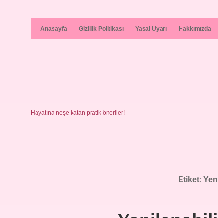
Anasayfa
Gizlilik Politikası
Yasal Uyarı
Hakkımızda
Hayatına neşe katan pratik öneriler!
Etiket:
Yeni