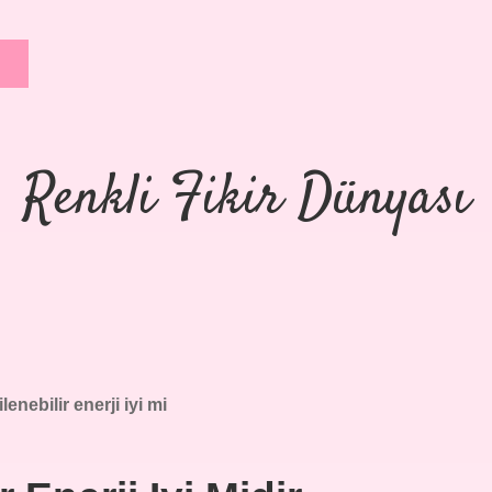
Renkli Fikir Dünyası
lenebilir enerji iyi mi