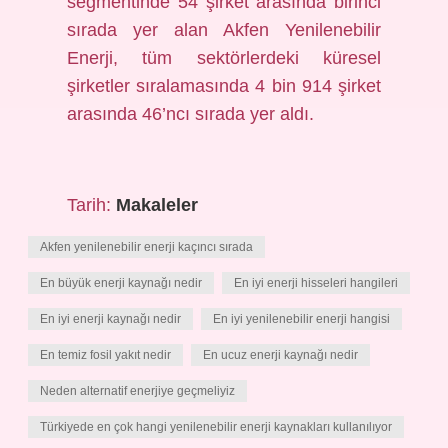
segmentinde 54 şirket arasında birinci
sırada yer alan Akfen Yenilenebilir
Enerji, tüm sektörlerdeki küresel
şirketler sıralamasında 4 bin 914 şirket
arasında 46’ncı sırada yer aldı.
Tarih:
Makaleler
Akfen yenilenebilir enerji kaçıncı sırada
En büyük enerji kaynağı nedir
En iyi enerji hisseleri hangileri
En iyi enerji kaynağı nedir
En iyi yenilenebilir enerji hangisi
En temiz fosil yakıt nedir
En ucuz enerji kaynağı nedir
Neden alternatif enerjiye geçmeliyiz
Türkiyede en çok hangi yenilenebilir enerji kaynakları kullanılıyor