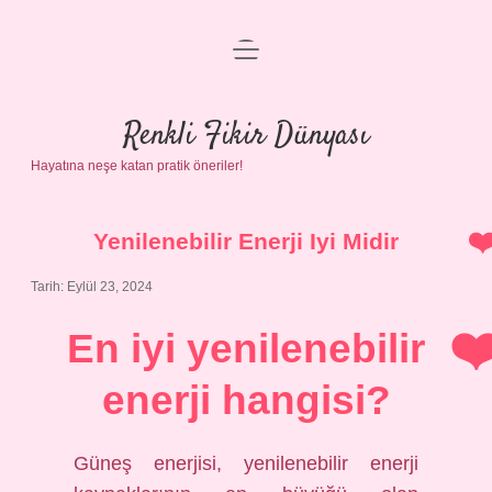
menüyü
Anasayfa
aç
Gizlilik Politikası
Renkli Fikir Dünyası
Hayatına neşe katan pratik öneriler!
Yasal Uyarı
Hakkımızda
Yenilenebilir Enerji Iyi Midir
Tarih: Eylül 23, 2024
En iyi yenilenebilir
enerji hangisi?
Güneş enerjisi, yenilenebilir enerji