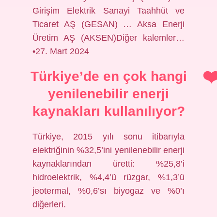
Girişim Elektrik Sanayi Taahhüt ve
Ticaret AŞ (GESAN) … Aksa Enerji
Üretim AŞ (AKSEN)Diğer kalemler…
•27. Mart 2024
Türkiye’de en çok hangi
yenilenebilir enerji
kaynakları kullanılıyor?
Türkiye, 2015 yılı sonu itibarıyla
elektriğinin %32,5’ini yenilenebilir enerji
kaynaklarından üretti: %25,8’i
hidroelektrik, %4,4’ü rüzgar, %1,3’ü
jeotermal, %0,6’sı biyogaz ve %0’ı
diğerleri.