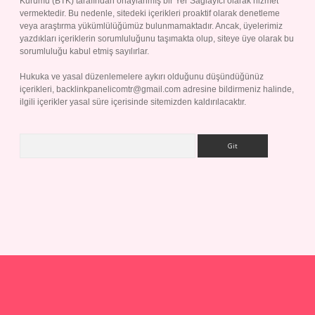
Kurumu (BTK) tarafından onaylanmış bir Yer Sağlayıcı olarak hizmet
vermektedir. Bu nedenle, sitedeki içerikleri proaktif olarak denetleme
veya araştırma yükümlülüğümüz bulunmamaktadır. Ancak, üyelerimiz
yazdıkları içeriklerin sorumluluğunu taşımakta olup, siteye üye olarak bu
sorumluluğu kabul etmiş sayılırlar.
Hukuka ve yasal düzenlemelere aykırı olduğunu düşündüğünüz
içerikleri,
backlinkpanelicomtr@gmail.com
adresine bildirmeniz halinde,
ilgili içerikler yasal süre içerisinde sitemizden kaldırılacaktır.
Arama
dresi
betexper.xyz
m elexbet