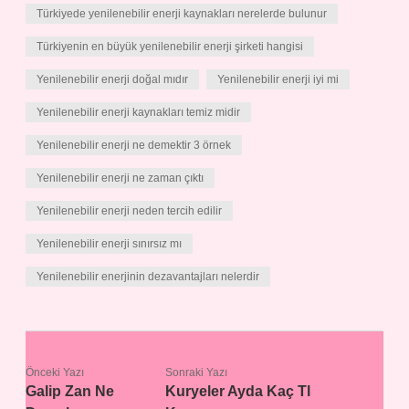
Türkiyede yenilenebilir enerji kaynakları nerelerde bulunur
Türkiyenin en büyük yenilenebilir enerji şirketi hangisi
Yenilenebilir enerji doğal mıdır
Yenilenebilir enerji iyi mi
Yenilenebilir enerji kaynakları temiz midir
Yenilenebilir enerji ne demektir 3 örnek
Yenilenebilir enerji ne zaman çıktı
Yenilenebilir enerji neden tercih edilir
Yenilenebilir enerji sınırsız mı
Yenilenebilir enerjinin dezavantajları nelerdir
Önceki Yazı
Sonraki Yazı
Galip Zan Ne
Kuryeler Ayda Kaç Tl